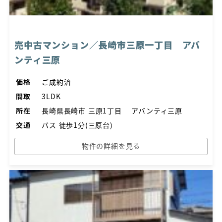
売中古マンション／長崎市三原一丁目 アバ
ンティ三原
価格
ご成約済
間取
3LDK
所在
長崎県長崎市 三原1丁目 アバンティ三原
交通
バス 徒歩1分(三原台)
物件の詳細を見る