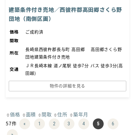
建築条件付き売地／西彼杵郡高田郷さくら野
団地（南側区画）
価格
ご成約済
間取
長崎県西彼杵郡長与町 高田郷 高田郷さくら野
所在
団地建築条件付き売地
ＪＲ長崎本線 道ノ尾駅 徒歩7分 バス 徒歩3分(高
交通
田越)
物件の詳細を見る
価格
面積
間取
住所
築年月
57件
«
1
2
3
4
5
6
»