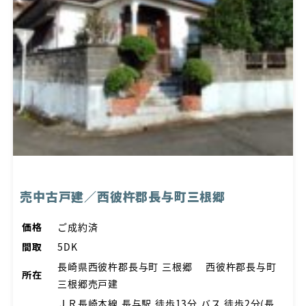
売中古戸建／西彼杵郡長与町三根郷
価格
ご成約済
間取
5DK
長崎県西彼杵郡長与町 三根郷 西彼杵郡長与町
所在
三根郷売戸建
ＪＲ長崎本線 長与駅 徒歩13分 バス 徒歩2分(長