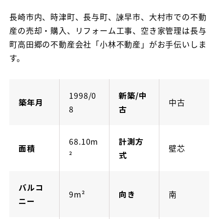
長崎市内、時津町、長与町、諫早市、大村市での不動
産の売却・購入、リフォーム工事、空き家管理は長与
町高田郷の不動産会社「小林不動産」がお手伝いしま
す。
1998/0
新築/中
築年月
中古
8
古
68.10m
計測方
面積
壁芯
²
式
バルコ
9m²
向き
南
ニー