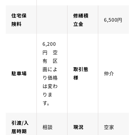
住宅保
修繕積
6,500円
険料
立金
6,200
円 空
有 区
画によ
取引態
駐車場
仲介
り価格
様
は変わ
りま
す。
引渡/入
相談
現況
空家
居時期