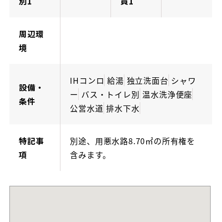
別1
員1
周辺環
境
IHコンロ
給湯
独立洗面台
シャワ
設備・
ー
バス・トイレ別
温水洗浄便座
条件
公営水道
排水下水
特記事
別途、用悪水路8.70㎡の所有権を
項
含みます。