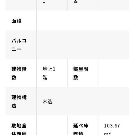
1
古
面積
バルコ
ニー
建物階
地上1
部屋階
数
階
数
建物構
木造
造
敷地全
延べ床
103.67
体面積
面積
m²