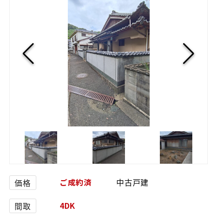
ご成約済
中古戸建
価格
4DK
間取