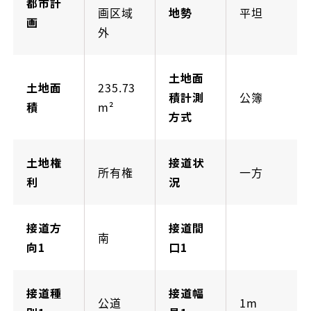
都市計
画区域
地勢
平坦
画
外
土地面
土地面
235.73
積計測
公簿
積
m²
方式
土地権
接道状
所有権
一方
利
況
接道方
接道間
南
向1
口1
接道種
接道幅
公道
1m