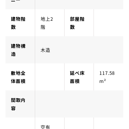
建物階
地上2
部屋階
数
階
数
建物構
木造
造
敷地全
延べ床
117.58
体面積
面積
m²
間取内
容
空有