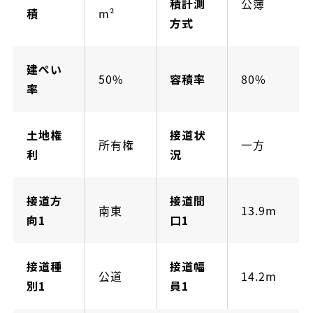
積計測
公簿
積
m²
方式
建ぺい
50%
容積率
80%
率
土地権
接道状
所有権
一方
利
況
接道方
接道間
南東
13.9m
向1
口1
接道種
接道幅
公道
14.2m
別1
員1