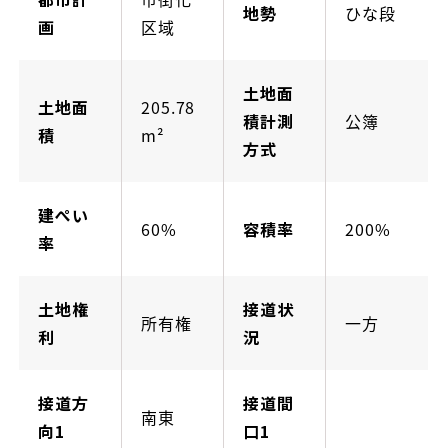
地勢
ひな段
画
区域
土地面
土地面
205.78
積計測
公簿
積
m²
方式
建ぺい
60%
容積率
200%
率
土地権
接道状
所有権
一方
利
況
接道方
接道間
南東
向1
口1