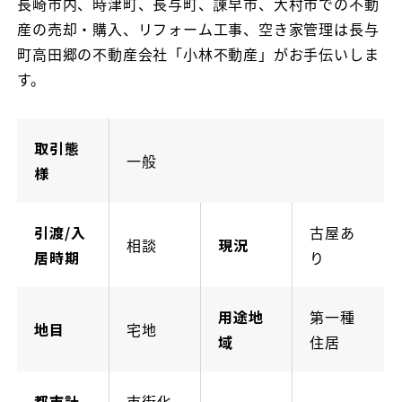
長崎市内、時津町、長与町、諫早市、大村市での不動
産の売却・購入、リフォーム工事、空き家管理は長与
町高田郷の不動産会社「小林不動産」がお手伝いしま
す。
取引態
一般
様
引渡/入
古屋あ
相談
現況
居時期
り
用途地
第一種
地目
宅地
域
住居
都市計
市街化