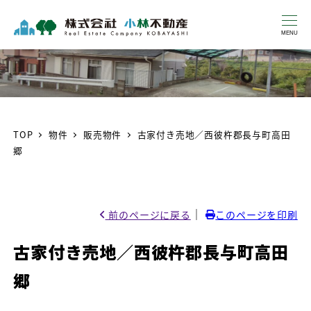
MENU
TOP
物件
販売物件
古家付き売地／西彼杵郡長与町高田
郷
｜
前のページに戻る
このページを印刷
古家付き売地／西彼杵郡長与町高田
郷