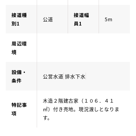
接道種
接道幅
公道
5m
別1
員1
周辺環
境
設備・
公営水道
排水下水
条件
木造２階建古家（１０６．４１
特記事
㎡）付き売地。現況渡しとなりま
項
す。