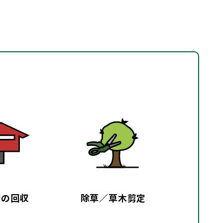
物の回収
除草／草木剪定