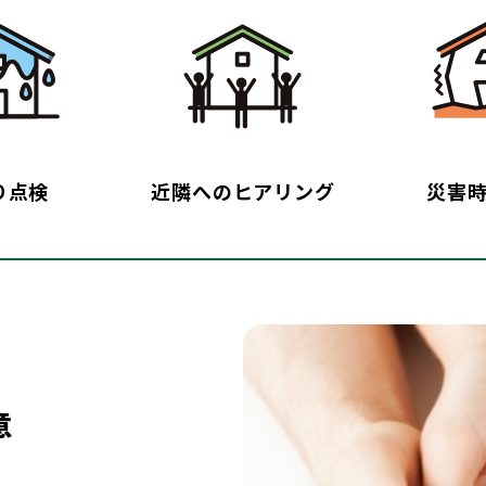
り点検
近隣へのヒアリング
災害
意