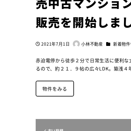
売中古マンショ
販売を開始しま
カテゴリー
2021年7月1日
小林不動産
新着物件
投稿日
著
者
赤迫電停から徒歩２分で日常生活に便利な立
るので、約２１．９帖の広々LDK。築浅４
物件をみる
古い投稿