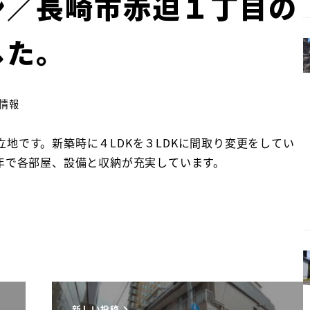
ン／長崎市赤迫１丁目の
した。
情報
地です。新築時に４LDKを３LDKに間取り変更をしてい
年で各部屋、設備と収納が充実しています。
新しい投稿