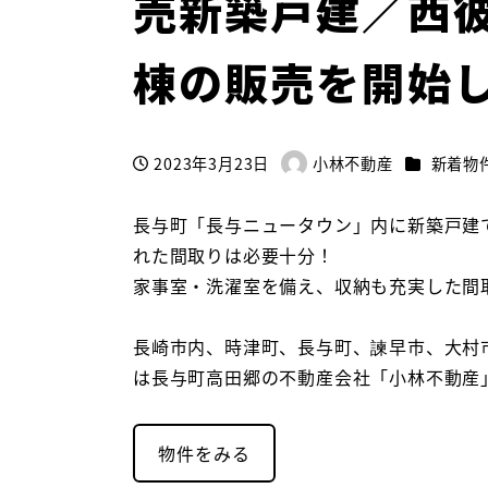
売新築戸建／西
棟の販売を開始
カテゴリー
2023年3月23日
小林不動産
新着物
投稿日
著
者
長与町「長与ニュータウン」内に新築戸建
れた間取りは必要十分！
家事室・洗濯室を備え、収納も充実した間
長崎市内、時津町、長与町、諫早市、大村
は長与町高田郷の不動産会社「小林不動産
物件をみる