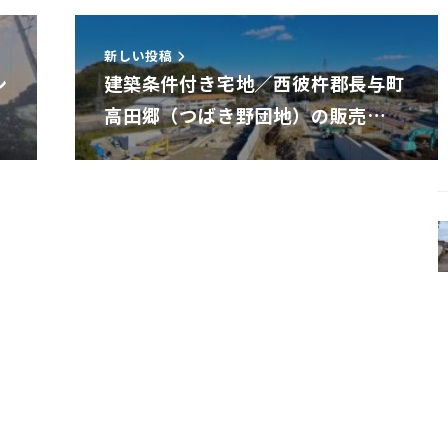
新しい投稿
シ
建築条件付き宅地／西彼杵郡長与町
高田郷（つばき野団地）の販売…