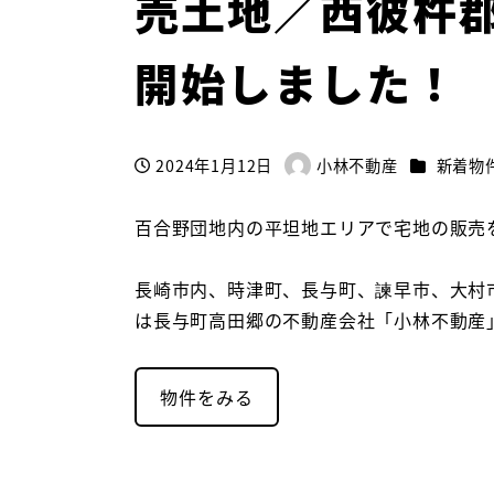
売土地／西彼杵
開始しました！
カテゴリー
2024年1月12日
小林不動産
新着物
投稿日
著
者
百合野団地内の平坦地エリアで宅地の販売
長崎市内、時津町、長与町、諫早市、大村
は長与町高田郷の不動産会社「小林不動産
物件をみる